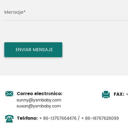
Mensaje*
Correo electrónico:
FAX:
+
sunny@ysmbaby.com
susan@ysmbaby.com
Teléfono:
+ 86-13757664476 / + 86-18767626099