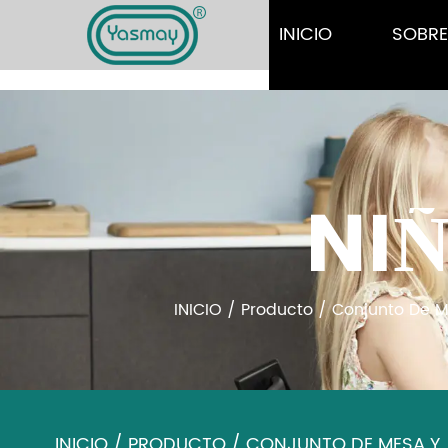
INICIO
SOBR
NIÑ
INICIO
/
Producto
/
Conjunto De Me
INICIO
/
PRODUCTO
/
CONJUNTO DE MESA Y