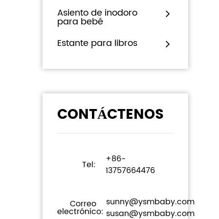
Asiento de inodoro
para bebé
Estante para libros
CONTÁCTENOS
+86-
Tel:
13757664476
sunny@ysmbaby.com
Correo
electrónico:
susan@ysmbaby.com