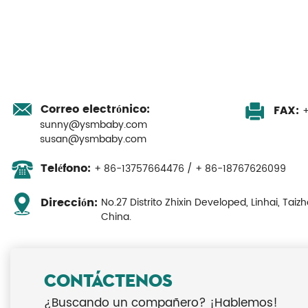
Correo electrónico:
FAX:
+
sunny@ysmbaby.com
susan@ysmbaby.com
Teléfono:
+ 86-13757664476 / + 86-18767626099
No.27 Distrito Zhixin Developed, Linhai, Taizh
Dirección:
China.
CONTÁCTENOS
¿Buscando un compañero? ¡Hablemos!