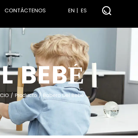
CONTÁCTENOS
EN
ES
L BEBÉ
ICIO
/
Producto
/
Babero Del Bebé