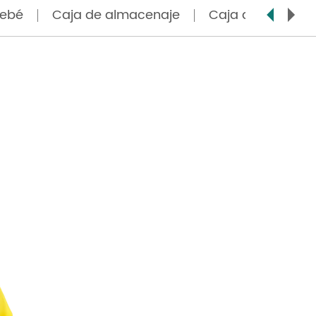
bebé
Caja de almacenaje
Caja de secado de