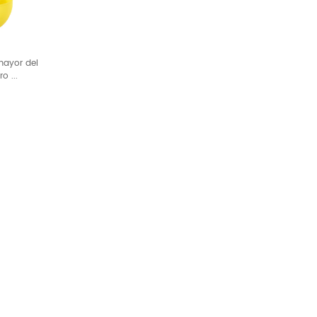
mayor del
o ...