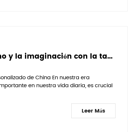
Fomente el aprendizaje temprano y la imaginación con la tableta de dibujo magnética, un juguete cautivador para mentes en desarrollo
onalizado de China En nuestra era
portante en nuestra vida diaria, es crucial
Leer Más