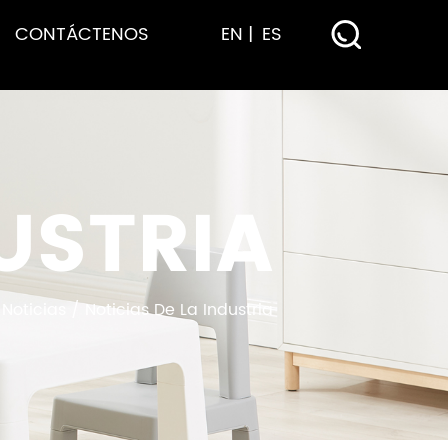
CONTÁCTENOS
EN
ES
USTRIA
/
Noticias
/
Noticias De La Industria