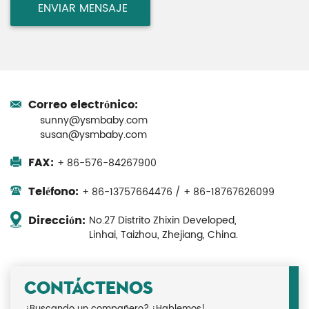
Correo electrónico:
sunny@ysmbaby.com
susan@ysmbaby.com
FAX:
+ 86-576-84267900
Teléfono:
+ 86-13757664476 / + 86-18767626099
Dirección:
No.27 Distrito Zhixin Developed,
Linhai, Taizhou, Zhejiang, China.
CONTÁCTENOS