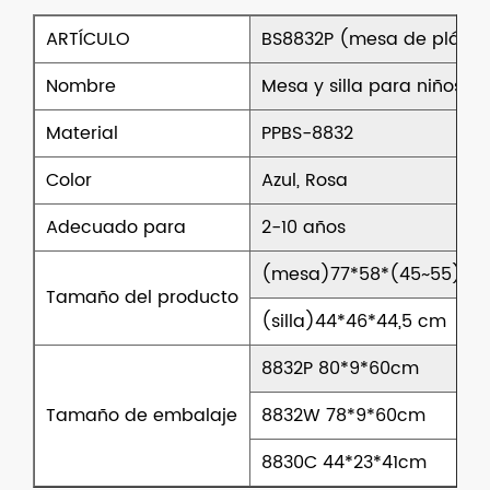
ARTÍCULO
BS8832P (mesa de plást
Nombre
Mesa y silla para niños.
Material
PPBS-8832
Color
Azul, Rosa
Adecuado para
2-10 años
(mesa)77*58*(45~55)cm
Tamaño del producto
(silla)44*46*44,5 cm
8832P 80*9*60cm
Tamaño de embalaje
8832W 78*9*60cm
8830C 44*23*41cm