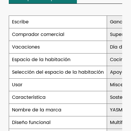
Escribe
Ganchos 
Comprador comercial
Superme
Vacaciones
Día de S
Espacio de la habitación
Cocina, b
Selección del espacio de la habitación
Apoyo
Usar
Miscelá
Característica
Sostenib
Nombre de la marca
YASMEI
Diseño funcional
Multifun