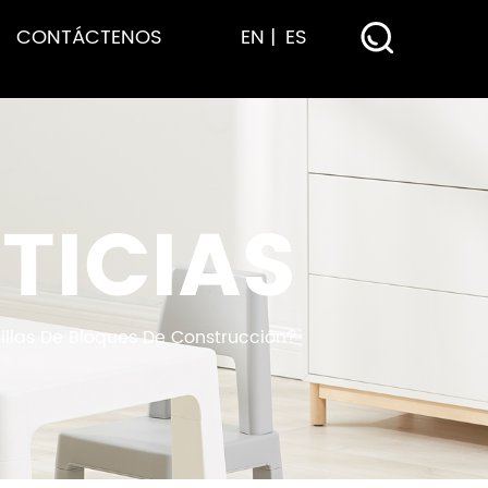
CONTÁCTENOS
EN
ES
TICIAS
llas De Bloques De Construcción?