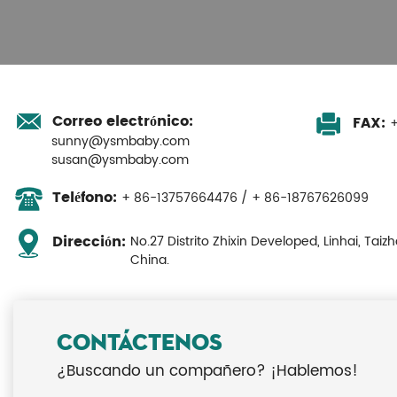
Correo electrónico:
FAX:
+
sunny@ysmbaby.com
susan@ysmbaby.com
Teléfono:
+ 86-13757664476 / + 86-18767626099
No.27 Distrito Zhixin Developed, Linhai, Taizh
Dirección:
China.
CONTÁCTENOS
¿Buscando un compañero? ¡Hablemos!